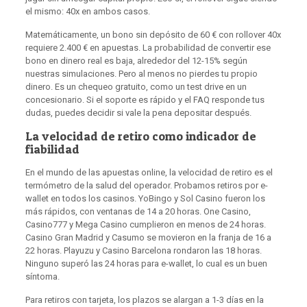
el mismo: 40x en ambos casos.
Matemáticamente, un bono sin depósito de 60 € con rollover 40x
requiere 2.400 € en apuestas. La probabilidad de convertir ese
bono en dinero real es baja, alrededor del 12-15% según
nuestras simulaciones. Pero al menos no pierdes tu propio
dinero. Es un chequeo gratuito, como un test drive en un
concesionario. Si el soporte es rápido y el FAQ responde tus
dudas, puedes decidir si vale la pena depositar después.
La velocidad de retiro como indicador de
fiabilidad
En el mundo de las apuestas online, la velocidad de retiro es el
termómetro de la salud del operador. Probamos retiros por e-
wallet en todos los casinos. YoBingo y Sol Casino fueron los
más rápidos, con ventanas de 14 a 20 horas. One Casino,
Casino777 y Mega Casino cumplieron en menos de 24 horas.
Casino Gran Madrid y Casumo se movieron en la franja de 16 a
22 horas. Playuzu y Casino Barcelona rondaron las 18 horas.
Ninguno superó las 24 horas para e-wallet, lo cual es un buen
síntoma.
Para retiros con tarjeta, los plazos se alargan a 1-3 días en la