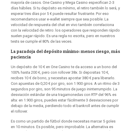
mayoría de casos. One Casino y Mega Casino especifican 2-3
días hábiles. Si tu depósito es mínimo, el retiro también lo será, y
esperar tres días por 5 € puede resultar frustrante. Por eso
recomendamos usar e-wallet siempre que sea posible. La
velocidad de respuesta del chat en vivo también correlaciona
con la velocidad de retiro: los operadores que responden rápido
suelen pagar rápido. Es una regla no escrita, pero en nuestros
tests se cumple el 80% de las veces.
La paradoja del depósito mínimo: menos riesgo, más
paciencia
Un depósito de 10 € en One Casino te da acceso a un bono del
100% hasta 200 €, pero con rollover 38x. Si depositas 10 €,
recibes 10 € de bono, y necesitas apostar 380 € para liberarlo.
Con apuestas de 0,20 € por giro, son 1.900 giros. A un ritmo de 3
segundos por giro, son 95 minutos de juego ininterrumpido. La
desviación estándar de una tragamonedas con RTP del 96% es
alta: en 1.900 giros, puedes estar fácilmente 3 desviaciones por
debajo de la media, perdiendo todo el bankroll antes de cumplir
el rollover.
Es como un partido de fútbol donde necesitas marcar 5 goles
en 10 minutos. Es posible, pero improbable. La alternativa es