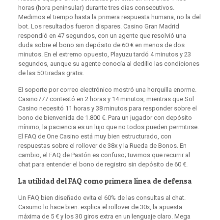
horas (hora peninsular) durante tres días consecutivos.
Medimos el tiempo hasta la primera respuesta humana, no la del
bot. Los resultados fueron dispares. Casino Gran Madrid
respondió en 47 segundos, con un agente que resolvió una
duda sobre el bono sin depósito de 60 € en menos de dos
minutos. En el extremo opuesto, Playuzu tardó 4 minutos y 23
segundos, aunque su agente conocía al dedillo las condiciones
de las 50 tiradas gratis.
El soporte por correo electrónico mostró una horquilla enorme.
Casino777 contestó en 2 horas y 14 minutos, mientras que Sol
Casino necesitó 11 horas y 38 minutos para responder sobre el
bono de bienvenida de 1.800 €. Para un jugador con depósito
mínimo, la paciencia es un lujo que no todos pueden permitirse.
El FAQ de One Casino está muy bien estructurado, con
respuestas sobre el rollover de 38x y la Rueda de Bonos. En
cambio, el FAQ de Pastón es confuso; tuvimos que recurrir al
chat para entender el bono de registro sin depósito de 60 €.
La utilidad del FAQ como primera línea de defensa
Un FAQ bien diseñado evita el 60% de las consultas al chat.
Casumo lo hace bien: explica el rollover de 30x, la apuesta
máxima de 5 € y los 30 giros extra en un lenguaje claro. Mega