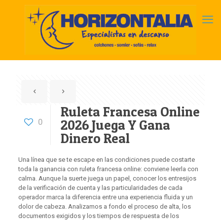
Ruleta Francesa Online
0
2026 Juega Y Gana
Dinero Real
Una línea que se te escape en las condiciones puede costarte
toda la ganancia con ruleta francesa online: conviene leerla con
calma. Aunque la suerte juega un papel, conocer los entresijos
de la verificación de cuenta y las particularidades de cada
operador marca la diferencia entre una experiencia fluida y un
dolor de cabeza. Analizamos a fondo el proceso de alta, los
documentos exigidos y los tiempos de respuesta de los