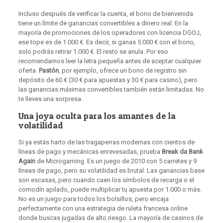
Incluso después de verificar la cuenta, el bono de bienvenida
tiene un límite de ganancias convertibles a dinero real. En la
mayoría de promociones de los operadores con licencia DGOJ,
ese tope es de 1.000 €. Es decir, si ganas 5.000 € con el bono,
solo podrás retirar 1.000 €. El resto se anula. Por eso
recomendamos leer la letra pequeña antes de aceptar cualquier
oferta.
Pastón
, por ejemplo, ofrece un bono de registro sin
depósito de 60 € (30 € para apuestas y 30 € para casino), pero
las ganancias máximas convertibles también están limitadas. No
te lleves una sorpresa.
Una joya oculta para los amantes de la
volatilidad
Si ya estás harto de las tragaperras modernas con cientos de
líneas de pago y mecánicas enrevesadas, prueba
Break da Bank
Again
de Microgaming. Es un juego de 2010 con 5 carretes y 9
líneas de pago, pero su volatilidad es brutal. Las ganancias base
son escasas, pero cuando caen los símbolos de recarga o el
comodín apilado, puede multiplicar tu apuesta por 1.000 o más.
No es un juego para todos los bolsillos, pero encaja
perfectamente con una estrategia de ruleta francesa online
donde buscas jugadas de alto riesgo. La mayoría de casinos de