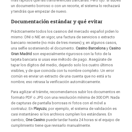
más rápidos que las transferencias bancarias. Pero ojo: si subes
un documento borroso o con un recorte, el sistema lo rechazará
y tendrás que empezar de nuevo.
Documentación estándar y qué evitar
Prácticamente todos los casinos del mercado español piden lo
mismo: DNI o NIE en vigor, una factura de servicios o extracto
bancario reciente (no más de tres meses) y, en algunos casos,
una selfie sosteniendo el documento.
Casino Barcelona
y
Casino
Gran Madrid
son especialmente rigurosos con la foto de la
tarjeta bancaria si usas ese método de pago. Asegúrate de
tapar los dígitos del medio, dejando solo los cuatro últimos
visibles, y de que coincida con tu nombre completo. Un error
común es enviar un extracto de una cuenta que no está a tu
nombre; eso retrasa la verificación automáticamente.
Para agilizar el trámite, recomendamos subir los documentos en
formato PDF o JPG con una resolución mínima de 300 DPI. Nada
de capturas de pantalla borrosas ni fotos con el móvil a
contraluz. En
Playuzu
, por ejemplo, el sistema de validación es
casi instantáneo si los archivos cumplen los estándares. En
cambio,
One Casino
puede tardar hasta 24 horas si el equipo de
cumplimiento tiene que revisarlo manualmente.