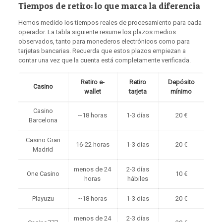
Tiempos de retiro: lo que marca la diferencia
Hemos medido los tiempos reales de procesamiento para cada
operador. La tabla siguiente resume los plazos medios
observados, tanto para monederos electrónicos como para
tarjetas bancarias. Recuerda que estos plazos empiezan a
contar una vez que la cuenta está completamente verificada.
Retiro e-
Retiro
Depósito
Casino
wallet
tarjeta
mínimo
Casino
~18 horas
1-3 días
20 €
Barcelona
Casino Gran
16-22 horas
1-3 días
20 €
Madrid
menos de 24
2-3 días
One Casino
10 €
horas
hábiles
Playuzu
~18 horas
1-3 días
20 €
menos de 24
2-3 días