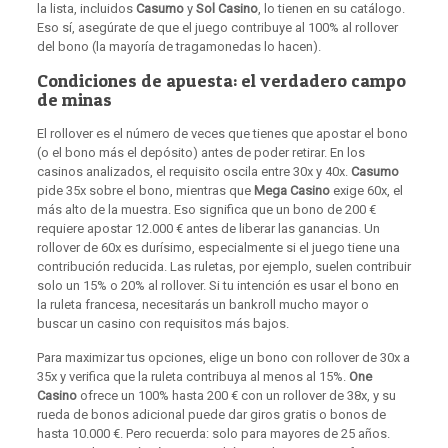
la lista, incluidos
Casumo
y
Sol Casino
, lo tienen en su catálogo.
Eso sí, asegúrate de que el juego contribuye al 100% al rollover
del bono (la mayoría de tragamonedas lo hacen).
Condiciones de apuesta: el verdadero campo
de minas
El rollover es el número de veces que tienes que apostar el bono
(o el bono más el depósito) antes de poder retirar. En los
casinos analizados, el requisito oscila entre 30x y 40x.
Casumo
pide 35x sobre el bono, mientras que
Mega Casino
exige 60x, el
más alto de la muestra. Eso significa que un bono de 200 €
requiere apostar 12.000 € antes de liberar las ganancias. Un
rollover de 60x es durísimo, especialmente si el juego tiene una
contribución reducida. Las ruletas, por ejemplo, suelen contribuir
solo un 15% o 20% al rollover. Si tu intención es usar el bono en
la ruleta francesa, necesitarás un bankroll mucho mayor o
buscar un casino con requisitos más bajos.
Para maximizar tus opciones, elige un bono con rollover de 30x a
35x y verifica que la ruleta contribuya al menos al 15%.
One
Casino
ofrece un 100% hasta 200 € con un rollover de 38x, y su
rueda de bonos adicional puede dar giros gratis o bonos de
hasta 10.000 €. Pero recuerda: solo para mayores de 25 años.